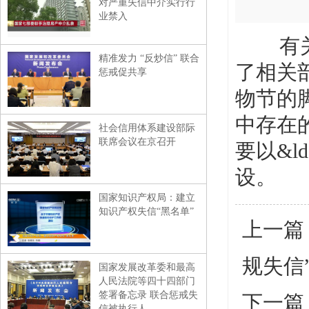
对严重失信中介实行行
业禁入
有关电
精准发力 “反炒信” 联合
了相关部
惩戒促共享
物节的脚
中存在
社会信用体系建设部际
联席会议在京召开
要以&l
设。
国家知识产权局：建立
知识产权失信“黑名单”
上一篇
规失信
国家发展改革委和最高
人民法院等四十四部门
签署备忘录 联合惩戒失
下一篇
信被执行人