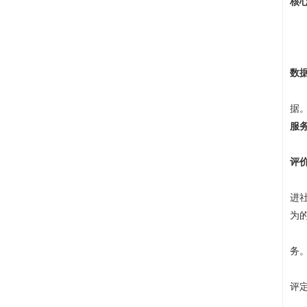
核
‌
‌
‌
数
平
据。 
服
主
评
人
进
为
人
务
依
评